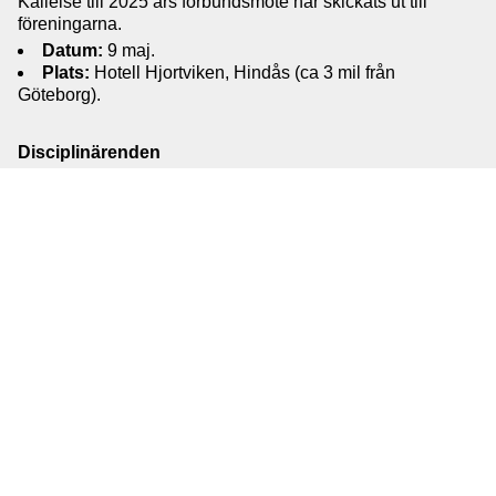
Kallelse till 2025 års förbundsmöte har skickats ut till
föreningarna.
Datum:
9 maj.
Plats:
Hotell Hjortviken, Hindås (ca 3 mil från
Göteborg).
Disciplinärenden
Styrelsen har hanterat ett antal disciplinärenden. Beslut
har fattats och samtliga berörda parter är informerade.
Motioner
Piplängdskrav:
En arbetsgrupp har utrett frågan om
piplängdskrav efter bifallen motion. Styrelsen har nu fattat
beslut i enlighet med arbetsgruppens förslag. För att ta del
av hela beslutet hänvisar vi till SDSSF vapenpolicy på
förbundets hemsida, uppdatering kommer publiceras inom
kort.