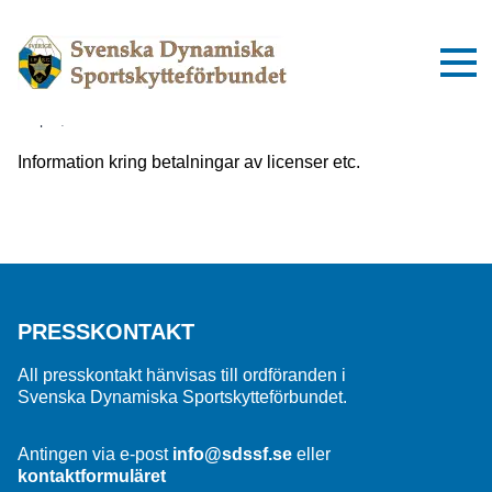
Viktig information om inbetalningar
till SDSSF
2 april, 2025
Information kring betalningar av licenser etc.
PRESSKONTAKT
All presskontakt hänvisas till ordföranden i
Svenska Dynamiska Sportskytteförbundet.
Antingen via e-post
info@sdssf.se
eller
kontaktformuläret