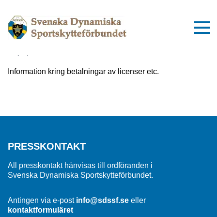
Viktig information om inbetalningar
till SDSSF
2 april, 2025
Information kring betalningar av licenser etc.
PRESSKONTAKT
All presskontakt hänvisas till ordföranden i
Svenska Dynamiska Sportskytteförbundet.
Antingen via e-post
info@sdssf.se
eller
kontaktformuläret