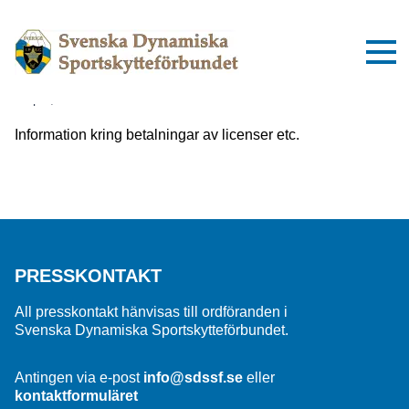
Viktig information om inbetalningar
till SDSSF
2 april, 2025
Information kring betalningar av licenser etc.
PRESSKONTAKT
All presskontakt hänvisas till ordföranden i
Svenska Dynamiska Sportskytteförbundet.
Antingen via e-post
info@sdssf.se
eller
kontaktformuläret