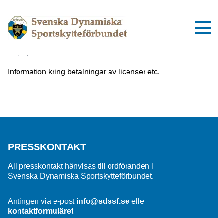
Viktig information om inbetalningar
till SDSSF
2 april, 2025
Information kring betalningar av licenser etc.
PRESSKONTAKT
All presskontakt hänvisas till ordföranden i
Svenska Dynamiska Sportskytteförbundet.
Antingen via e-post
info@sdssf.se
eller
kontaktformuläret