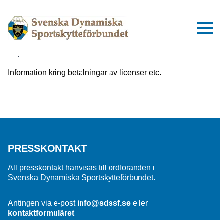
Viktig information om inbetalningar
till SDSSF
2 april, 2025
Information kring betalningar av licenser etc.
PRESSKONTAKT
All presskontakt hänvisas till ordföranden i
Svenska Dynamiska Sportskytteförbundet.
Antingen via e-post
info@sdssf.se
eller
kontaktformuläret