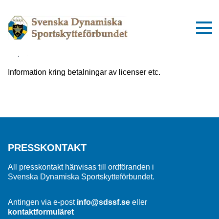
Viktig information om inbetalningar
till SDSSF
2 april, 2025
Information kring betalningar av licenser etc.
PRESSKONTAKT
All presskontakt hänvisas till ordföranden i
Svenska Dynamiska Sportskytteförbundet.
Antingen via e-post
info@sdssf.se
eller
kontaktformuläret