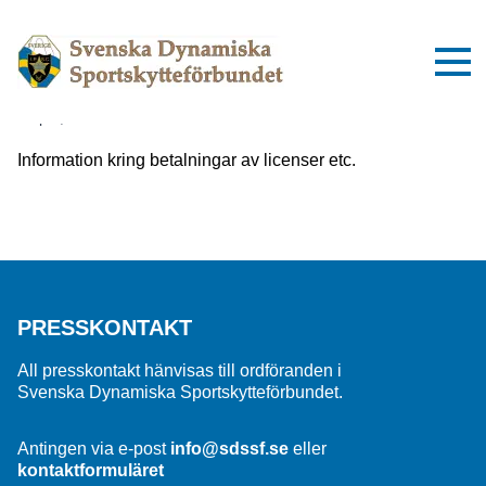
Viktig information om inbetalningar
till SDSSF
2 april, 2025
Information kring betalningar av licenser etc.
PRESSKONTAKT
All presskontakt hänvisas till ordföranden i
Svenska Dynamiska Sportskytteförbundet.
Antingen via e-post
info@sdssf.se
eller
kontaktformuläret