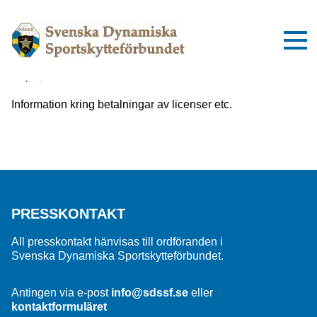
Viktig information om inbetalningar
till SDSSF
2 april, 2025
Information kring betalningar av licenser etc.
PRESSKONTAKT
All presskontakt hänvisas till ordföranden i
Svenska Dynamiska Sportskytteförbundet.
Antingen via e-post
info@sdssf.se
eller
kontaktformuläret