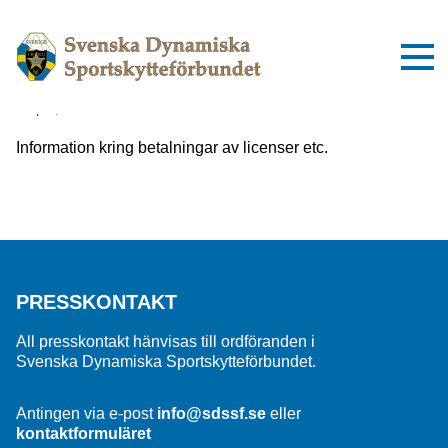
Viktig information om inbetalningar
till SDSSF
2 april, 2025
Information kring betalningar av licenser etc.
PRESSKONTAKT
All presskontakt hänvisas till ordföranden i
Svenska Dynamiska Sportskytteförbundet.
Antingen via e-post
info@sdssf.se
eller
kontaktformuläret