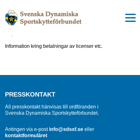
Viktig information om inbetalningar
till SDSSF
2 april, 2025
Information kring betalningar av licenser etc.
PRESSKONTAKT
All presskontakt hänvisas till ordföranden i
Svenska Dynamiska Sportskytteförbundet.
Antingen via e-post
info@sdssf.se
eller
kontaktformuläret