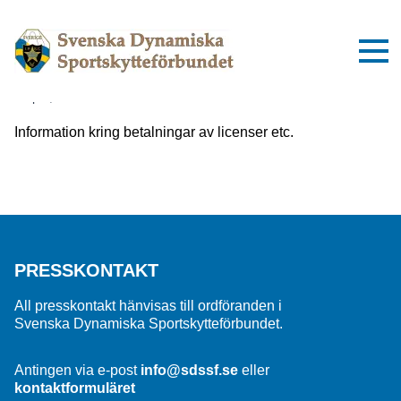
Viktig information om inbetalningar
till SDSSF
2 april, 2025
Information kring betalningar av licenser etc.
PRESSKONTAKT
All presskontakt hänvisas till ordföranden i
Svenska Dynamiska Sportskytteförbundet.
Antingen via e-post
info@sdssf.se
eller
kontaktformuläret