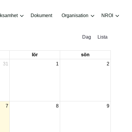
rksamhet
Dokument
Organisation
NROI
Dag
Lista
lör
sön
31
1
2
7
8
9