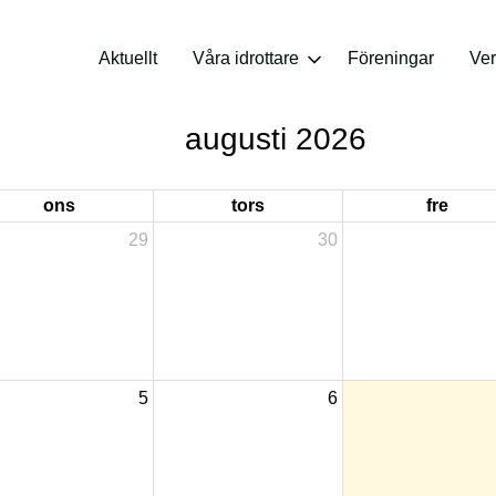
Aktuellt
Våra idrottare
Föreningar
Ve
augusti 2026
ons
tors
fre
29
30
5
6