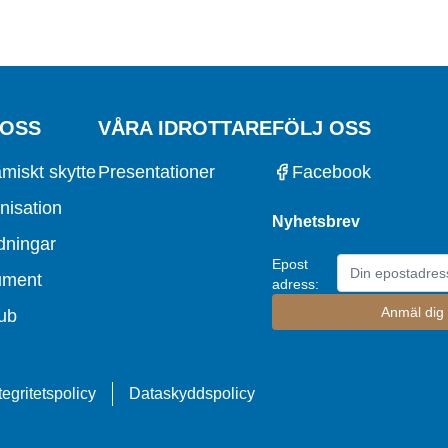
 OSS
VÅRA IDROTTARE
FÖLJ OSS
miskt skytte
Presentationer
Facebook
nisation
Nyhetsbrev
dningar
Epost
ument
adress:
ub
tegritetspolicy
Dataskyddspolicy