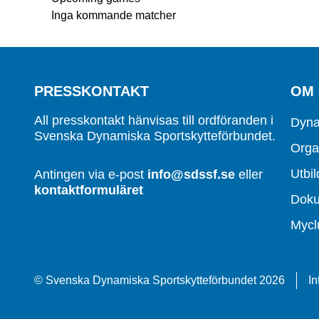
Inga kommande matcher
PRESSKONTAKT
OM
All presskontakt hänvisas till ordföranden i
Dyna
Svenska Dynamiska Sportskytteförbundet.
Orga
Utbil
Antingen via e-post
info@sdssf.se
eller
kontaktformuläret
Dok
Mycl
© Svenska Dynamiska Sportskytteförbundet 2026
In