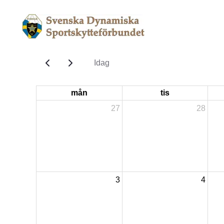
Idag
mån
tis
27
28
3
4