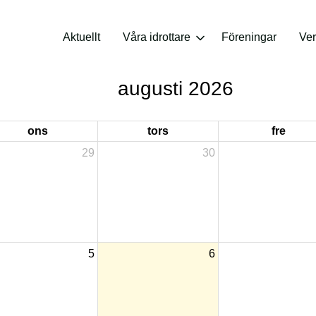
Aktuellt
Våra idrottare
Föreningar
Ve
augusti 2026
ons
tors
fre
29
30
5
6