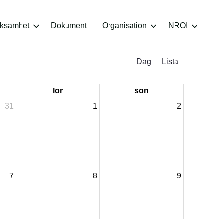
rksamhet
Dokument
Organisation
NROI
Dag
Lista
lör
sön
31
1
2
7
8
9