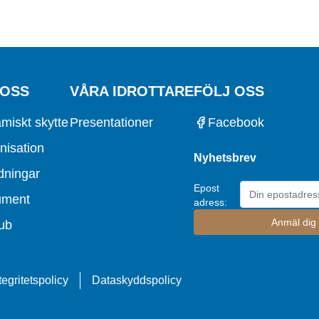
 OSS
VÅRA IDROTTARE
FÖLJ OSS
miskt skytte
Presentationer
Facebook
nisation
Nyhetsbrev
dningar
Epost
ument
adress:
ub
tegritetspolicy
Dataskyddspolicy