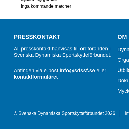
Inga kommande matcher
PRESSKONTAKT
OM
All presskontakt hänvisas till ordföranden i
Dyna
Svenska Dynamiska Sportskytteförbundet.
Orga
Utbil
Antingen via e-post
info@sdssf.se
eller
kontaktformuläret
Dok
Mycl
© Svenska Dynamiska Sportskytteförbundet 2026
In