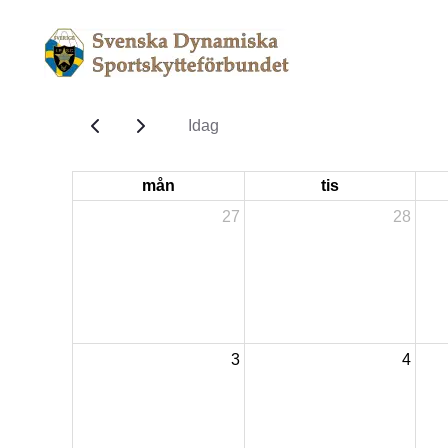
Idag
mån
tis
27
28
3
4