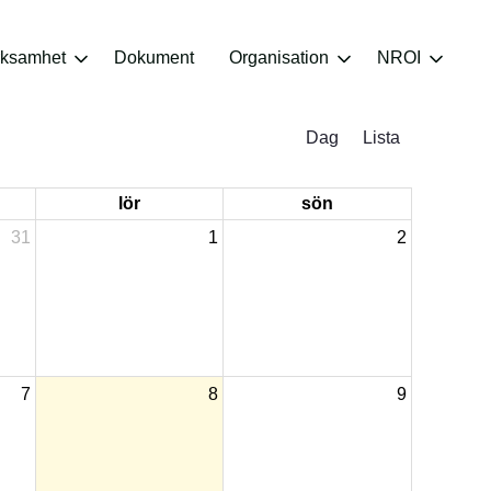
rksamhet
Dokument
Organisation
NROI
Dag
Lista
lör
sön
31
1
2
7
8
9