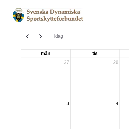
Idag
mån
tis
27
28
3
4