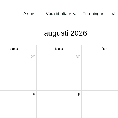
Aktuellt
Våra idrottare
Föreningar
Ve
augusti 2026
ons
tors
fre
29
30
5
6