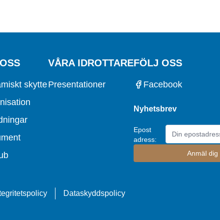
 OSS
VÅRA IDROTTARE
FÖLJ OSS
miskt skytte
Presentationer
Facebook
nisation
Nyhetsbrev
dningar
Epost
ument
adress:
ub
tegritetspolicy
Dataskyddspolicy