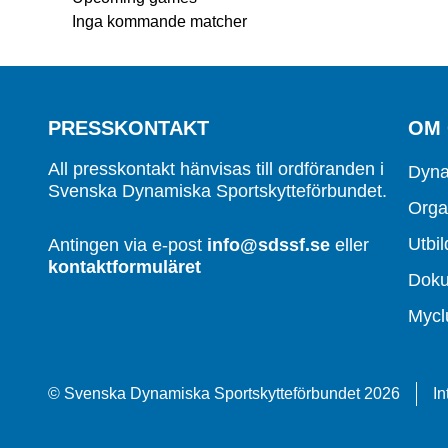
Inga kommande matcher
PRESSKONTAKT
OM
All presskontakt hänvisas till ordföranden i
Dyna
Svenska Dynamiska Sportskytteförbundet.
Orga
Utbil
Antingen via e-post
info@sdssf.se
eller
kontaktformuläret
Dok
Mycl
© Svenska Dynamiska Sportskytteförbundet 2026
In