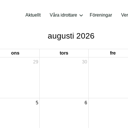
Aktuellt
Våra idrottare
Föreningar
Ve
augusti 2026
ons
tors
fre
29
30
5
6