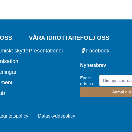
 OSS
VÅRA IDROTTARE
FÖLJ OSS
miskt skytte
Presentationer
Facebook
nisation
Nyhetsbrev
dningar
Epost
ument
adress:
ub
tegritetspolicy
Dataskyddspolicy