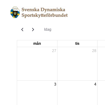
Idag
mån
tis
27
28
3
4