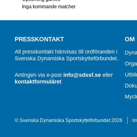
Inga kommande matcher
PRESSKONTAKT
OM
All presskontakt hänvisas till ordföranden i
Dyna
Svenska Dynamiska Sportskytteförbundet.
Orga
Utbil
Antingen via e-post
info@sdssf.se
eller
kontaktformuläret
Dok
Mycl
© Svenska Dynamiska Sportskytteförbundet 2026
In