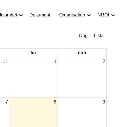
rksamhet
Dokument
Organisation
NROI
Dag
Lista
lör
sön
31
1
2
7
8
9