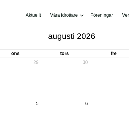
Aktuellt
Våra idrottare
Föreningar
Ve
augusti 2026
ons
tors
fre
29
30
5
6