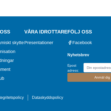
 OSS
VÅRA IDROTTARE
FÖLJ OSS
miskt skytte
Presentationer
Facebook
nisation
Nyhetsbrev
dningar
Epost
ument
adress:
ub
tegritetspolicy
Dataskyddspolicy