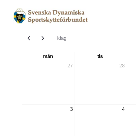
Idag
mån
tis
27
28
3
4