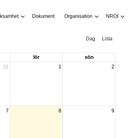
rksamhet
Dokument
Organisation
NROI
Dag
Lista
lör
sön
31
1
2
7
8
9