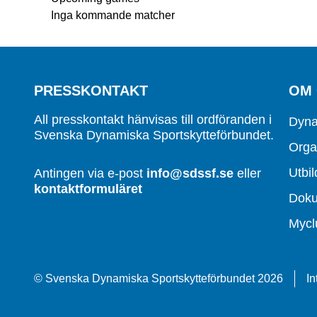
Inga kommande matcher
PRESSKONTAKT
OM
All presskontakt hänvisas till ordföranden i
Dyna
Svenska Dynamiska Sportskytteförbundet.
Orga
Utbil
Antingen via e-post
info@sdssf.se
eller
kontaktformuläret
Dok
Mycl
© Svenska Dynamiska Sportskytteförbundet 2026
In