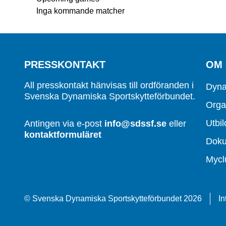
Inga kommande matcher
PRESSKONTAKT
OM
All presskontakt hänvisas till ordföranden i
Dyna
Svenska Dynamiska Sportskytteförbundet.
Orga
Utbil
Antingen via e-post
info@sdssf.se
eller
kontaktformuläret
Dok
Mycl
© Svenska Dynamiska Sportskytteförbundet 2026
In