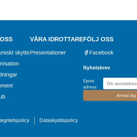
 OSS
VÅRA IDROTTARE
FÖLJ OSS
miskt skytte
Presentationer
Facebook
nisation
Nyhetsbrev
dningar
Epost
ument
adress:
ub
tegritetspolicy
Dataskyddspolicy