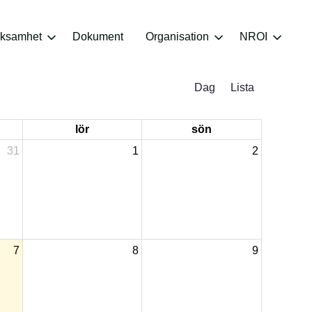
rksamhet
Dokument
Organisation
NROI
Dag
Lista
lör
sön
31
1
2
7
8
9