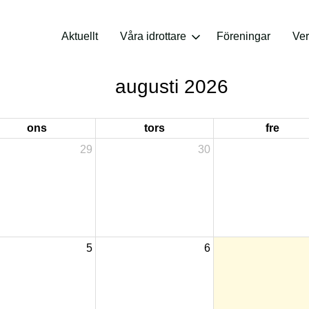
Aktuellt
Våra idrottare
Föreningar
Ve
augusti 2026
ons
tors
fre
29
30
5
6