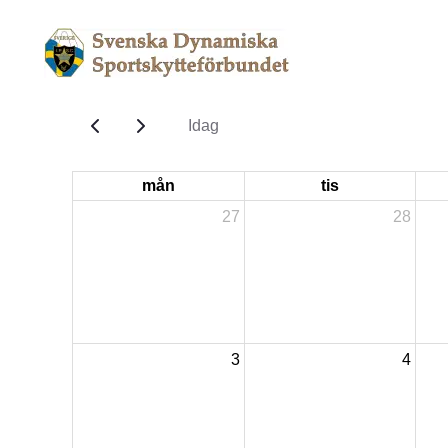
Idag
mån
tis
27
28
3
4