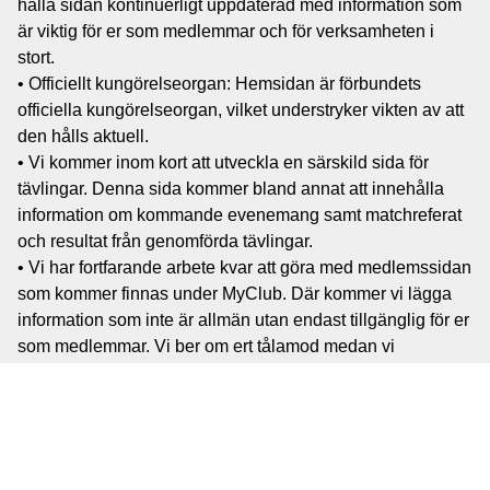
hålla sidan kontinuerligt uppdaterad med information som
är viktig för er som medlemmar och för verksamheten i
stort.
• Officiellt kungörelseorgan: Hemsidan är förbundets
officiella kungörelseorgan, vilket understryker vikten av att
den hålls aktuell.
• Vi kommer inom kort att utveckla en särskild sida för
tävlingar. Denna sida kommer bland annat att innehålla
information om kommande evenemang samt matchreferat
och resultat från genomförda tävlingar.
• Vi har fortfarande arbete kvar att göra med medlemssidan
som kommer finnas under MyClub. Där kommer vi lägga
information som inte är allmän utan endast tillgänglig för er
som medlemmar. Vi ber om ert tålamod medan vi
färdigställer den delen.
Sidan är inte helt 100% färdig i alla delar, men den är
tillräckligt bra för att publiceras nu. Upptäcker ni
felaktigheter på sidan eller har konstruktiva synpunkter på
förbättringar, ser vi gärna att ni hör av er till oss via e-post